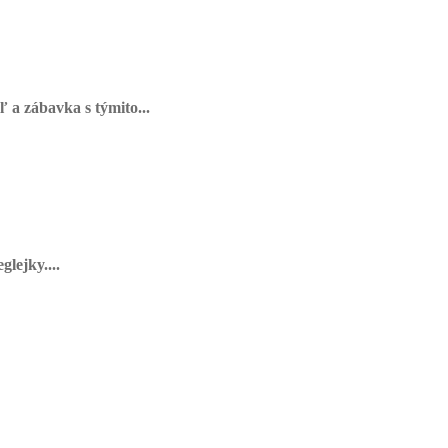
 a zábavka s týmito...
lejky....