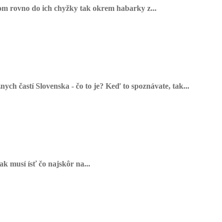
om rovno do ich chyžky tak okrem habarky z...
ch častí Slovenska - čo to je? Keď to spoznávate, tak...
ak musí ísť čo najskôr na...