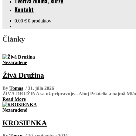
Tvorivá dielňa, kurzy
Kontakt
0,00
€
0 produktov
Články
Nezaradené
Živá Družina
By
Tomas
/ 31. júla 2026
ŽIVÁ DRUŽINA sa už pripravuje... Ahoj Priatelia a najmä Mládežn
Read More
Nezaradené
KROSIENKA
By
Tomas
/ 10. septembra 2024