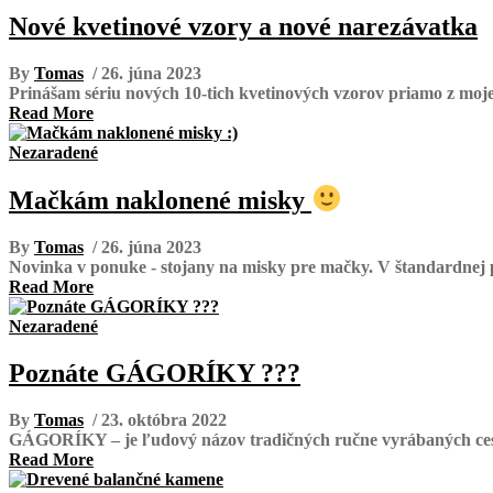
Nové kvetinové vzory a nové narezávatka
By
Tomas
/ 26. júna 2023
Prinášam sériu nových 10-tich kvetinových vzorov priamo z mojej
Read More
Nezaradené
Mačkám naklonené misky
By
Tomas
/ 26. júna 2023
Novinka v ponuke - stojany na misky pre mačky. V štandardnej po
Read More
Nezaradené
Poznáte GÁGORÍKY ???
By
Tomas
/ 23. októbra 2022
GÁGORÍKY – je ľudový názov tradičných ručne vyrábaných cesto
Read More