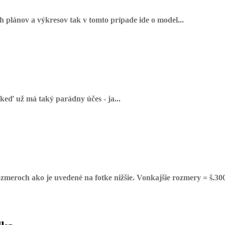
 plánov a výkresov tak v tomto prípade ide o model...
 keď už má taký parádny účes - ja...
zmeroch ako je uvedené na fotke nižšie. Vonkajšie rozmery = š.3