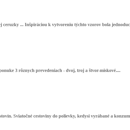
 ceruzky ... Inšpiráciou k vytvoreniu týchto vzorov bola jednoduc
nuke 3 rôznych prevedeniach - dvoj, troj a štvor-miskové....
vín. Sviatočné cestoviny do polievky, kedysi vyrábané a konzumo