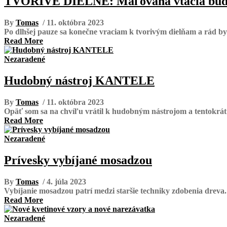
TVORIVÉ DIELNE: Maľovaná vtáčia bú
By
Tomas
/ 11. októbra 2023
Po dlhšej pauze sa konečne vraciam k tvorivým dielňam a rád by 
Read More
Nezaradené
Hudobný nástroj KANTELE
By
Tomas
/ 11. októbra 2023
Opäť som sa na chvíľu vrátil k hudobným nástrojom a tentokrát
Read More
Nezaradené
Prívesky vybíjané mosadzou
By
Tomas
/ 4. júla 2023
Vybíjanie mosadzou patrí medzi staršie techniky zdobenia dreva.
Read More
Nezaradené