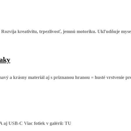
Rozvíja kreativitu, trpezlivosť, jemnú motoriku. Ukľudňuje myseľ
iaky
vý a krásny materiál aj s priznanou hranou = husté vrstvenie preg
 aj USB-C Viac fotiek v galérii: TU