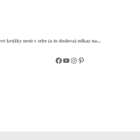
é krúžky nesú v sebe (a to doslova) odkaz na...
Facebook
YouTube
Instagram
Pinterest